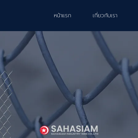
หน้าแรก
เกี่ยวกับเรา