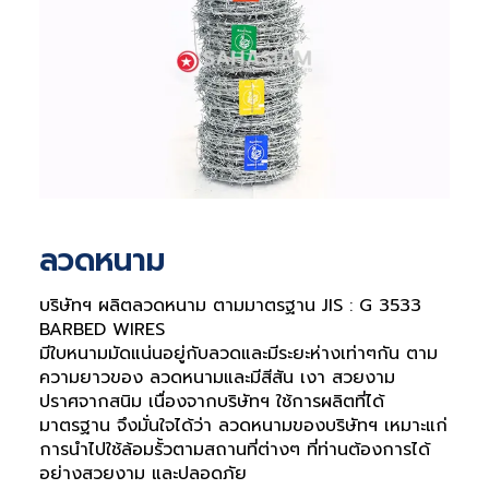
ลวดหนาม
บริษัทฯ ผลิตลวดหนาม ตามมาตรฐาน JIS : G 3533
BARBED WIRES
มีใบหนามมัดแน่นอยู่กับลวดและมีระยะห่างเท่าๆกัน ตาม
ความยาวของ ลวดหนามและมีสีสัน เงา สวยงาม
ปราศจากสนิม เนื่องจากบริษัทฯ ใช้การผลิตที่ได้
มาตรฐาน จึงมั่นใจได้ว่า ลวดหนามของบริษัทฯ เหมาะแก่
การนำไปใช้ล้อมรั้วตามสถานที่ต่างๆ ที่ท่านต้องการได้
อย่างสวยงาม และปลอดภัย