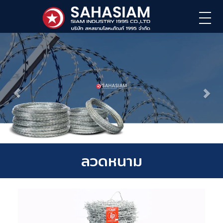
ลวดหนาม